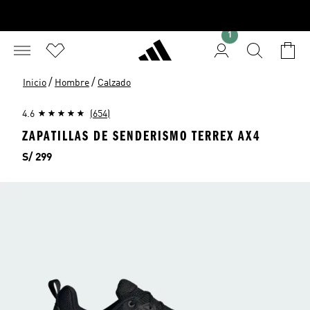
1
/
/
Inicio
Hombre
Calzado
4.6
(654)
ZAPATILLAS DE SENDERISMO TERREX AX4
Precio
S/ 299