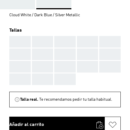
Cloud White / Dark Blue / Silver Metallic
Tallas
AAA
AAA
AAA
AAA
AAA
AAA
AAA
AAA
AAA
AAA
AAA
AAA
AAA
AAA
AAA
AAA
AAA
AAA
Talla real.
Te recomendamos pedir tu talla habitual.
Añadir al carrito