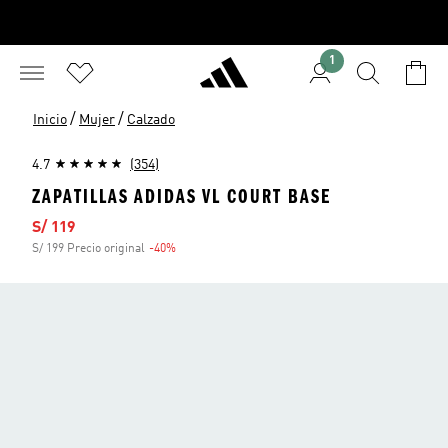
1
/
/
Inicio
Mujer
Calzado
4.7
(354)
ZAPATILLAS ADIDAS VL COURT BASE
Precio de venta
S/ 119
S/ 199 Precio original
-40%
Descuento