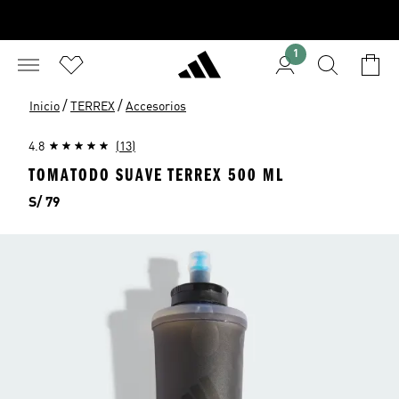
1
/
/
Inicio
TERREX
Accesorios
4.8
(13)
TOMATODO SUAVE TERREX 500 ML
Precio
S/ 79