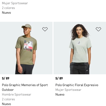
Mujer Sportswear
2 colores
Nuevo
Añadir a la lista de deseos
Añ
Precio
S/ 89
Precio
S/ 89
Polo Graphic Memories of Sport
Polo Graphic Floral Expresivo
Outdoor
Mujer Sportswear
Hombre Sportswear
Nuevo
2 colores
Nuevo