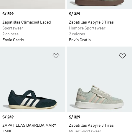
Precio
S/ 599
Precio
S/ 329
Zapatillas Climacool Laced
Zapatillas Aspyre 3 Tiras
Sportswear
Hombre Sportswear
2 colores
2 colores
Envío Gratis
Envío Gratis
Añadir a la lista de deseos
Añ
Precio
S/ 249
Precio
S/ 329
ZAPATILLAS BARREDA MARY
Zapatillas Aspyre 3 Tiras
JANE
Mujer Sportswear