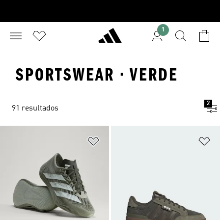
1
SPORTSWEAR · VERDE
2
91 resultados
Añadir a la lista de deseos
Añ