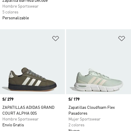
Zapatilla Barreda Decode
Hombre Sportswear
5 colores
Personalizable
Añadir a la lista de deseos
Añ
Precio
S/ 279
Precio
S/ 179
ZAPATILLAS ADIDAS GRAND
Zapatillas Cloudfoam Flex
COURT ALPHA 00S
Pasadores
Hombre Sportswear
Mujer Sportswear
Envío Gratis
2 colores