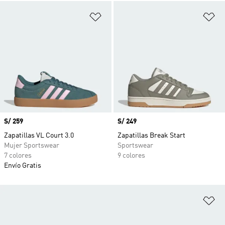
Añadir a la lista de deseos
Añ
Precio
S/ 259
Precio
S/ 249
Zapatillas VL Court 3.0
Zapatillas Break Start
Mujer Sportswear
Sportswear
7 colores
9 colores
Envío Gratis
Añ