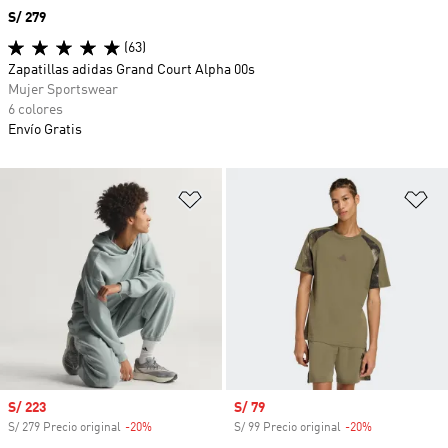
Precio
S/ 279
(63)
Zapatillas adidas Grand Court Alpha 00s
Mujer Sportswear
6 colores
Envío Gratis
Añadir a la lista de deseos
Añ
Precio de venta
S/ 223
Precio de venta
S/ 79
S/ 279 Precio original
-20%
Descuento
S/ 99 Precio original
-20%
Descuento