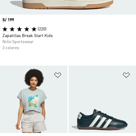
Precio
S/ 199
(220)
Zapatillas Break Start Kids
Niño Sportswear
3 colores
Añadir a la lista de deseos
Añ