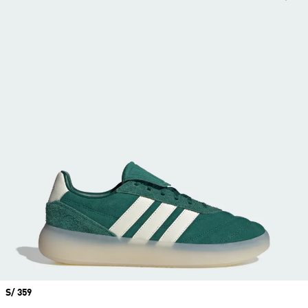
Precio
S/ 359