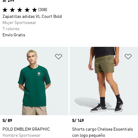
Precio
S/ 299
(308)
Zapatillas adidas VL Court Bold
Mujer Sportswear
7 colores
Envío Gratis
Añadir a la lista de deseos
Añ
Precio
S/ 89
Precio
S/ 149
POLO EMBLEM GRAPHIC
Shorts cargo Chelsea Essentials
Hombre Sportswear
con logo pequeño