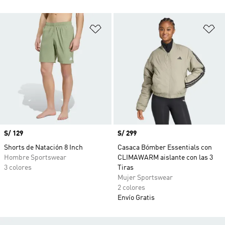
Añadir a la lista de deseos
Añ
Precio
S/ 129
Precio
S/ 299
Shorts de Natación 8 Inch
Casaca Bómber Essentials con
Hombre Sportswear
CLIMAWARM aislante con las 3
3 colores
Tiras
Mujer Sportswear
2 colores
Envío Gratis