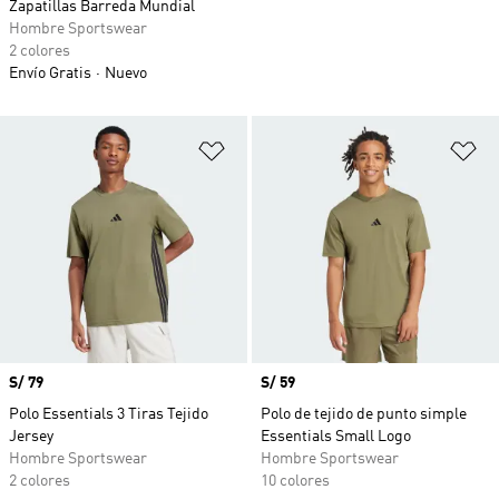
Zapatillas Barreda Mundial
Hombre Sportswear
2 colores
Envío Gratis
Nuevo
Añadir a la lista de deseos
Añ
Precio
S/ 79
Precio
S/ 59
Polo Essentials 3 Tiras Tejido
Polo de tejido de punto simple
Jersey
Essentials Small Logo
Hombre Sportswear
Hombre Sportswear
2 colores
10 colores