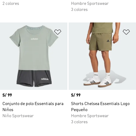
2 colores
Hombre Sportswear
3 colores
Añadir a la lista de deseos
Añ
Precio
S/ 99
Precio
S/ 99
Conjunto de polo Essentials para
Shorts Chelsea Essentials Logo
Niños
Pequeño
Niño Sportswear
Hombre Sportswear
3 colores