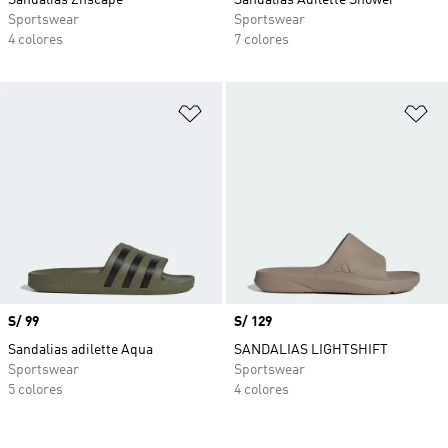
Sandalias Znscape
Sandalias Adilette Shower
Sportswear
Sportswear
4 colores
7 colores
Añadir a la lista de deseos
Añ
Precio
S/ 99
Precio
S/ 129
Sandalias adilette Aqua
SANDALIAS LIGHTSHIFT
Sportswear
Sportswear
5 colores
4 colores