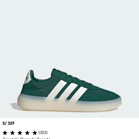
Precio
S/ 329
(303)