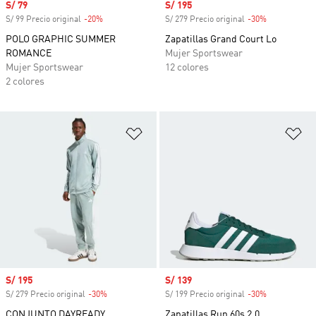
Precio de venta
S/ 79
Precio de venta
S/ 195
S/ 99 Precio original
-20%
Descuento
S/ 279 Precio original
-30%
Descuento
POLO GRAPHIC SUMMER
Zapatillas Grand Court Lo
ROMANCE
Mujer Sportswear
Mujer Sportswear
12 colores
2 colores
Añadir a la lista de deseos
Añ
Precio de venta
S/ 195
Precio de venta
S/ 139
S/ 279 Precio original
-30%
Descuento
S/ 199 Precio original
-30%
Descuento
CONJUNTO DAYREADY
Zapatillas Run 60s 2.0