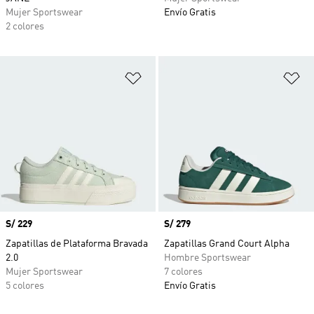
Mujer Sportswear
Envío Gratis
2 colores
Añadir a la lista de deseos
Añ
Precio
S/ 229
Precio
S/ 279
Zapatillas de Plataforma Bravada
Zapatillas Grand Court Alpha
2.0
Hombre Sportswear
Mujer Sportswear
7 colores
5 colores
Envío Gratis