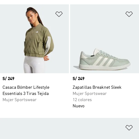
Añadir a la lista de deseos
Añ
Precio
S/ 249
Precio
S/ 249
Casaca Bómber Lifestyle
Zapatillas Breaknet Sleek
Essentials 3 Tiras Tejida
Mujer Sportswear
Mujer Sportswear
12 colores
Nuevo
Añ