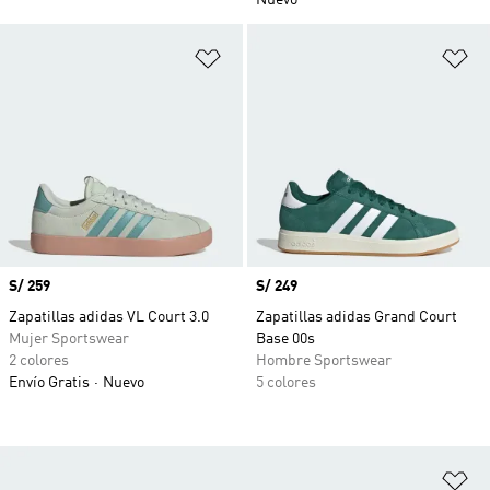
Nuevo
Añadir a la lista de deseos
Añ
Precio
S/ 259
Precio
S/ 249
Zapatillas adidas VL Court 3.0
Zapatillas adidas Grand Court
Mujer Sportswear
Base 00s
2 colores
Hombre Sportswear
Envío Gratis
Nuevo
5 colores
Añ