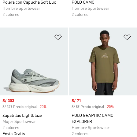
Polera con Capucha Soft Lux
POLO CAMO
Hombre Sportswear
Hombre Sportswear
2 colores
2 colores
Añadir a la lista de deseos
Añ
Precio de venta
S/ 303
Precio de venta
S/ 71
S/ 379 Precio original
-20%
Descuento
S/ 89 Precio original
-20%
Descuento
Zapatillas Lightblaze
POLO GRAPHIC CAMO
Mujer Sportswear
EXPLORER
2 colores
Hombre Sportswear
Envío Gratis
2 colores