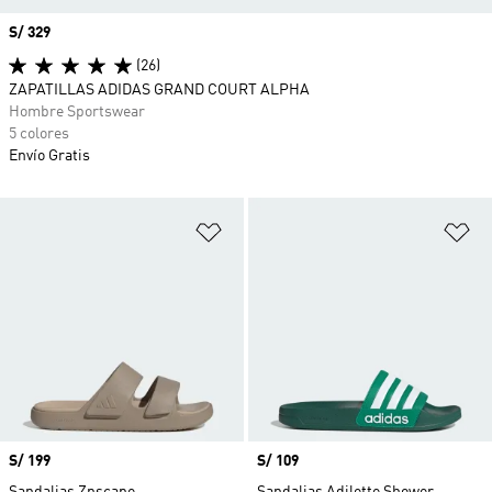
Precio
S/ 329
(26)
ZAPATILLAS ADIDAS GRAND COURT ALPHA
Hombre Sportswear
5 colores
Envío Gratis
Añadir a la lista de deseos
Añ
Precio
S/ 199
Precio
S/ 109