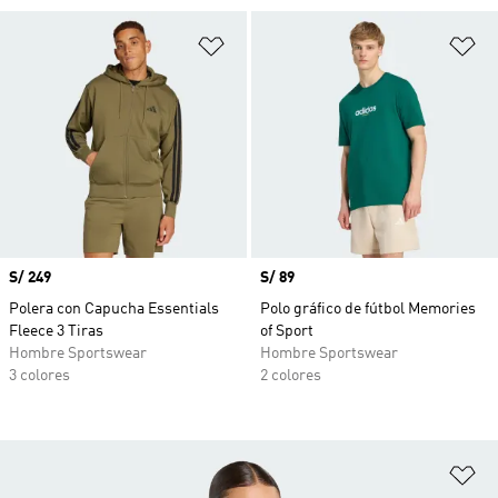
Añadir a la lista de deseos
Añ
Precio
S/ 249
Precio
S/ 89
Polera con Capucha Essentials
Polo gráfico de fútbol Memories
Fleece 3 Tiras
of Sport
Hombre Sportswear
Hombre Sportswear
3 colores
2 colores
Añ