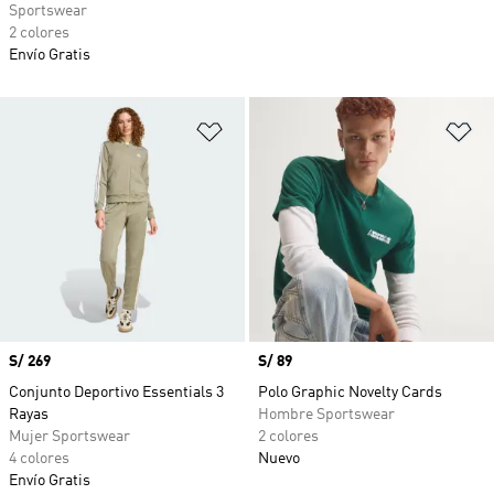
Sportswear
2 colores
Envío Gratis
Añadir a la lista de deseos
Añ
Precio
S/ 269
Precio
S/ 89
Conjunto Deportivo Essentials 3
Polo Graphic Novelty Cards
Rayas
Hombre Sportswear
Mujer Sportswear
2 colores
4 colores
Nuevo
Envío Gratis