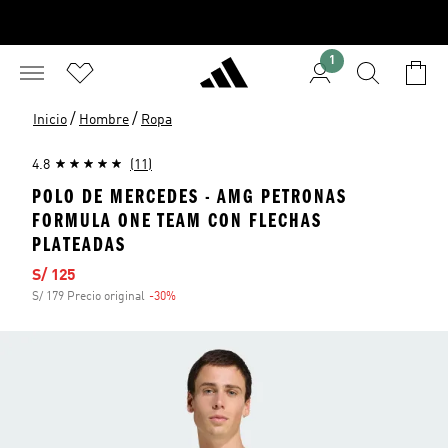
1
/
/
Inicio
Hombre
Ropa
4.8
(11)
POLO DE MERCEDES - AMG PETRONAS
FORMULA ONE TEAM CON FLECHAS
PLATEADAS
Precio de venta
S/ 125
S/ 179 Precio original
-30%
Descuento