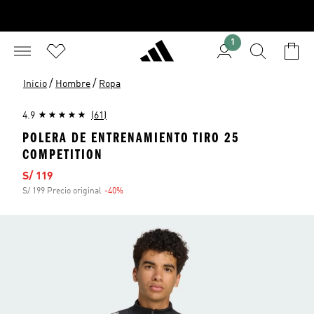
1
/
/
Inicio
Hombre
Ropa
4.9
(61)
POLERA DE ENTRENAMIENTO TIRO 25
COMPETITION
Precio de venta
S/ 119
S/ 199 Precio original
-40%
Descuento