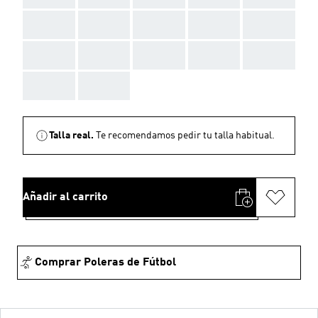
AAA
AAA
AAA
AAA
AAA
AAA
AAA
AAA
AAA
AAA
AAA
AAA
Talla real.
Te recomendamos pedir tu talla habitual.
Añadir al carrito
Comprar Poleras de Fútbol