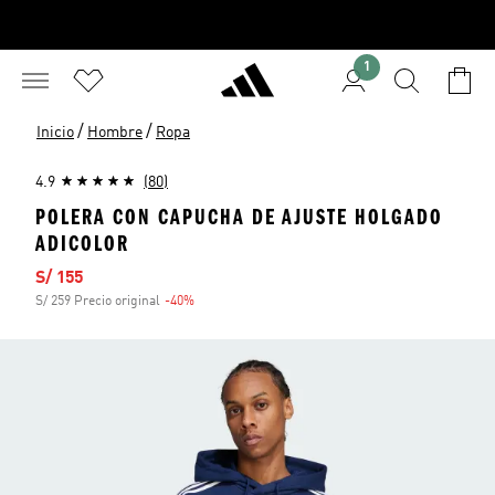
1
/
/
Inicio
Hombre
Ropa
4.9
(80)
POLERA CON CAPUCHA DE AJUSTE HOLGADO
ADICOLOR
Precio de venta
S/ 155
S/ 259 Precio original
-40%
Descuento