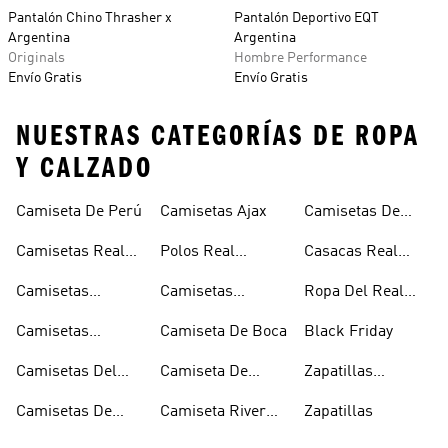
Pantalón Chino Thrasher x
Pantalón Deportivo EQT
Argentina
Argentina
Originals
Hombre Performance
Envío Gratis
Envío Gratis
NUESTRAS CATEGORÍAS DE ROPA
Y CALZADO
Camiseta De Perú
Camisetas Ajax
Camisetas De
Mexico
Camisetas Real
Polos Real
Casacas Real
Madrid
Madrid
Madrid
Camisetas
Camisetas
Ropa Del Real
Manchester
Arsenal
Madrid
Camisetas
Camiseta De Boca
Black Friday
United
Juventus
Camisetas Del
Camiseta De
Zapatillas
Bayern Munich
Colombia
Clásicas
Camisetas De
Camiseta River
Zapatillas
Argentina
Plate