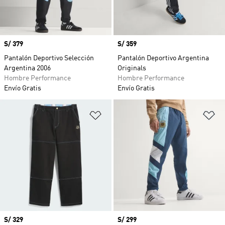
Precio
S/ 379
Precio
S/ 359
Pantalón Deportivo Selección
Pantalón Deportivo Argentina
Argentina 2006
Originals
Hombre Performance
Hombre Performance
Envío Gratis
Envío Gratis
Añadir a la lista de deseos
Añ
Precio
S/ 329
Precio
S/ 299