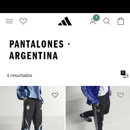
1
PANTALONES ·
ARGENTINA
2
4 resultados
Añadir a la lista de deseos
Añ