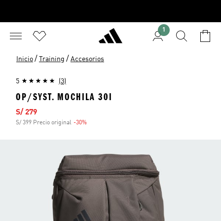
1
/
/
Inicio
Training
Accesorios
5
(3)
OP/SYST. MOCHILA 30I
Precio de venta
S/ 279
S/ 399 Precio original
-30%
Descuento