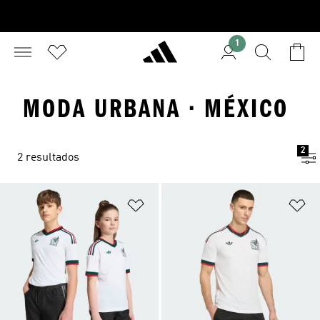
1
MODA URBANA · MÉXICO
2
2 resultados
Añadir a la lista de deseos
Añ