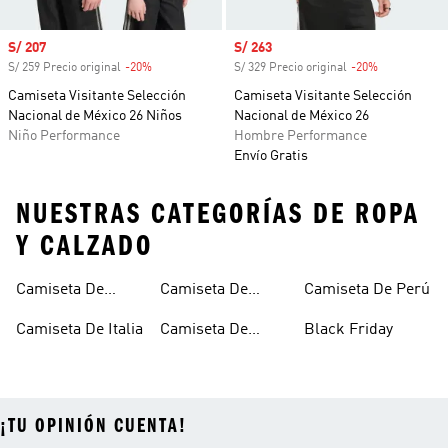
Precio de venta
S/ 207
Precio de venta
S/ 263
S/ 259 Precio original
-20%
Descuento
S/ 329 Precio original
-20%
Descuento
Camiseta Visitante Selección
Camiseta Visitante Selección
Nacional de México 26 Niños
Nacional de México 26
Niño Performance
Hombre Performance
Envío Gratis
NUESTRAS CATEGORÍAS DE ROPA
Y CALZADO
Camiseta De
Camiseta De
Camiseta De Perú
Alemania
Colombia
Camiseta De Italia
Camiseta De
Black Friday
Mexico
¡TU OPINIÓN CUENTA!