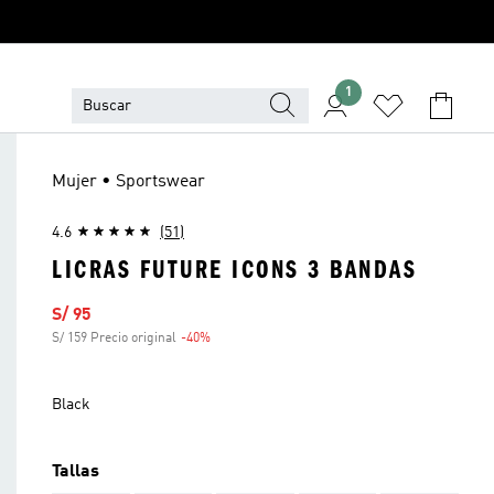
1
Mujer • Sportswear
4.6
(51)
LICRAS FUTURE ICONS 3 BANDAS
Precio de venta
S/ 95
S/ 159 Precio original
-40%
Descuento
Black
Tallas