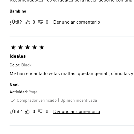
Recomendables 100%. Ideales para hacer deporte con una 
Bambino
¿Útil?
0
0
Denunciar comentario
Ideales
Color:
Black
Me han encantado estas mallas, quedan genial , cómodas y
Noel
Actividad:
Yoga
Comprador verificado
Opinión incentivada
¿Útil?
0
0
Denunciar comentario