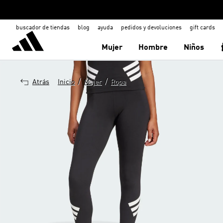
buscador de tiendas
blog
ayuda
pedidos y devoluciones
gift cards
Mujer
Hombre
Niños
/
/
Atrás
Inicio
Mujer
Ropa