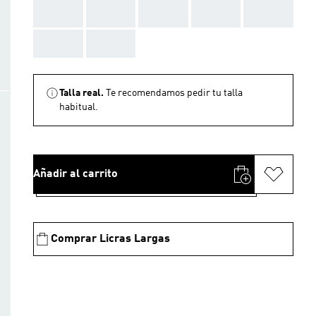
AAA
AAA
AAA
AAA
AAA
AAA
AAA
Talla real.
Te recomendamos pedir tu talla
habitual.
Añadir al carrito
Comprar Licras Largas