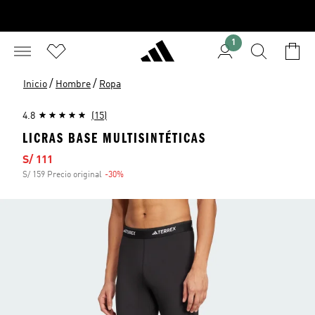
1
/
/
Inicio
Hombre
Ropa
4.8
(15)
LICRAS BASE MULTISINTÉTICAS
Precio de venta
S/ 111
S/ 159 Precio original
-30%
Descuento