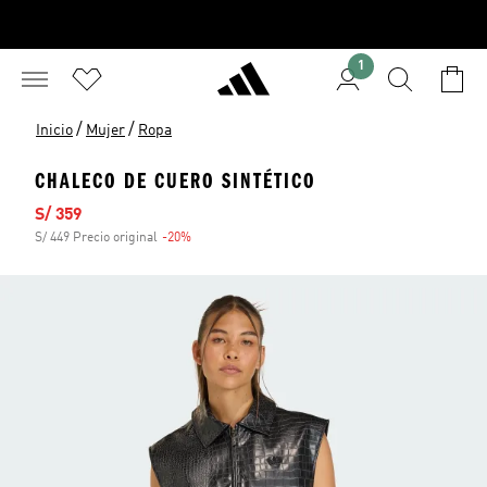
1
/
/
Inicio
Mujer
Ropa
CHALECO DE CUERO SINTÉTICO
Precio de venta
S/ 359
S/ 449 Precio original
-20%
Descuento