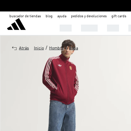
buscador de tiendas
blog
ayuda
pedidos y devoluciones
gift cards
Mujer
Hombre
Niños

/
/
Atrás
Inicio
Hombre
Ropa