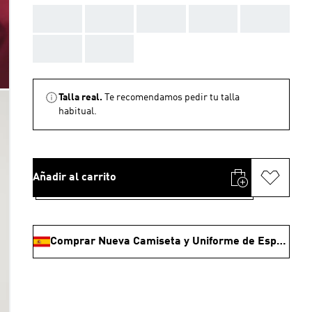
AAA
AAA
AAA
AAA
AAA
AAA
AAA
Talla real.
Te recomendamos pedir tu talla
habitual.
Añadir al carrito
Comprar Nueva Camiseta y Uniforme de España - Campeones del Mundo 🏆