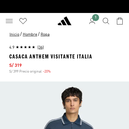
1
/
/
Inicio
Hombre
Ropa
4.9
(36)
CASACA ANTHEM VISITANTE ITALIA
Precio de venta
S/ 319
S/ 399 Precio original
-20%
Descuento