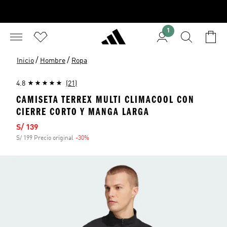
1
/
/
Inicio
Hombre
Ropa
4.8
(21)
CAMISETA TERREX MULTI CLIMACOOL CON
CIERRE CORTO Y MANGA LARGA
Precio de venta
S/ 139
S/ 199 Precio original
-30%
Descuento