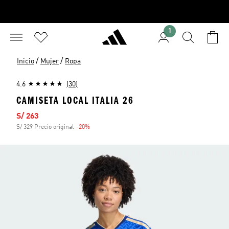
1
/
/
Inicio
Mujer
Ropa
4.6
(30)
CAMISETA LOCAL ITALIA 26
Precio de venta
S/ 263
S/ 329 Precio original
-20%
Descuento