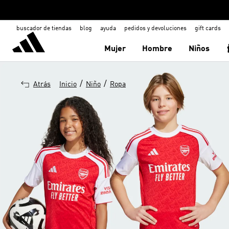
buscador de tiendas
blog
ayuda
pedidos y devoluciones
gift cards
Mujer
Hombre
Niños
/
/
Atrás
Inicio
Niño
Ropa