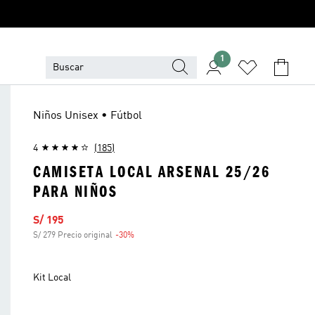
1
Niños Unisex • Fútbol
4
(185)
CAMISETA LOCAL ARSENAL 25/26
PARA NIÑOS
Precio de venta
S/ 195
S/ 279 Precio original
-30%
Descuento
Kit Local