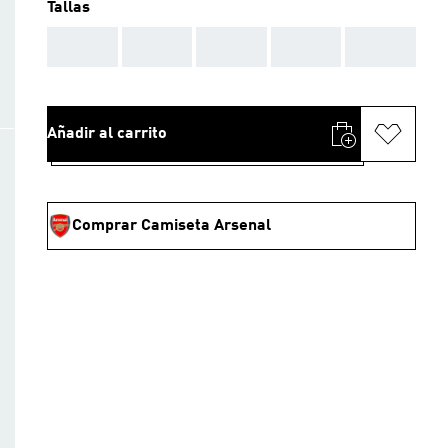
Tallas
AAA
AAA
AAA
AAA
AAA
Añadir al carrito
Comprar Camiseta Arsenal