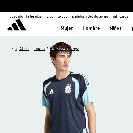
buscador de tiendas
blog
ayuda
pedidos y devoluciones
gift cards
Mujer
Hombre
Niños
/
/
Atrás
Inicio
Hombre
Ropa