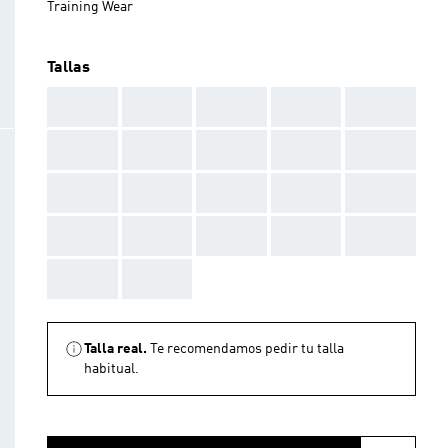
Training Wear
Tallas
AAA
AAA
AAA
AAA
AAA
AAA
AAA
AAA
AAA
AAA
AAA
AAA
AAA
AAA
AAA
AAA
AAA
AAA
AAA
AAA
AAA
AAA
Talla real.
Te recomendamos pedir tu talla
habitual.