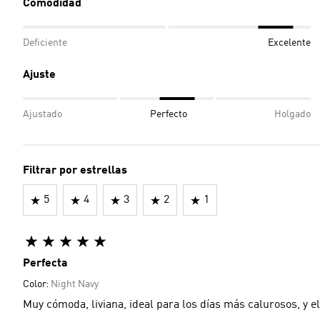
Comodidad
Deficiente
Excelente
Ajuste
Ajustado
Perfecto
Holgado
Filtrar por estrellas
5
4
3
2
1
Perfecta
Color:
Night Navy
Muy cómoda, liviana, ideal para los días más calurosos, y e