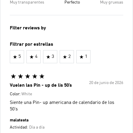
Muy transparentes
Perfecto
Muy gruesas
Filter reviews by
Filtrar por estrellas
5
4
3
2
1
20 de junio de 2026
Vuelen las Pin - up de lis 50’s
Color:
White
Siente una Pin- up americana de calendario de los
50’s
malatesta
Actividad:
Día a día