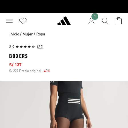
1
/
/
Inicio
Mujer
Ropa
3.9
(32)
BOXERS
Precio de venta
S/ 137
S/ 229 Precio original
-40%
Descuento