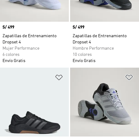
Precio
S/ 499
Precio
S/ 499
Zapatillas de Entrenamiento
Zapatillas de Entrenamiento
Dropset 4
Dropset 4
Mujer Performance
Hombre Performance
6 colores
10 colores
Envío Gratis
Envío Gratis
Añadir a la lista de deseos
Añ