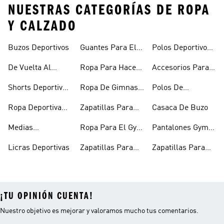
NUESTRAS CATEGORÍAS DE ROPA
Y CALZADO
Buzos Deportivos
Guantes Para El
Polos Deportivos
Gym
Con Cuello
De Vuelta Al
Ropa Para Hacer
Accesorios Para
Camisero
Fitness
Ejercicio
Hacer Ejercicio
Shorts Deportivos
Ropa De Gimnasio
Polos De
Mujer
Mujer
Entrenamiento
Ropa Deportiva
Zapatillas Para
Casaca De Buzo
Hombre
Entrenar Mujer
Medias
Ropa Para El Gym
Pantalones Gym
Deportivas
Mujeres
Hombre
Licras Deportivas
Zapatillas Para
Zapatillas Para
Entrenar
Gym Hombre
¡TU OPINIÓN CUENTA!
Nuestro objetivo es mejorar y valoramos mucho tus comentarios.