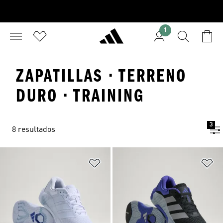
1
ZAPATILLAS · TERRENO
DURO · TRAINING
3
8 resultados
Añadir a la lista de deseos
Añ