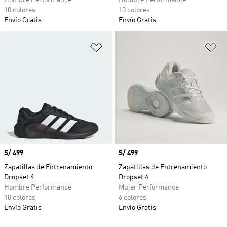
Hombre Performance
Hombre Performance
10 colores
10 colores
Envío Gratis
Envío Gratis
Añadir a la lista de deseos
Añ
Precio
S/ 499
Precio
S/ 499
Zapatillas de Entrenamiento
Zapatillas de Entrenamiento
Dropset 4
Dropset 4
Hombre Performance
Mujer Performance
10 colores
6 colores
Envío Gratis
Envío Gratis